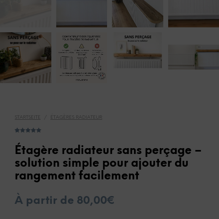
STARTSEITE
/
ÉTAGÈRES RADIATEUR
Bewertet mit
6
5.00
von 5,
basierend
Étagère radiateur sans perçage –
auf
Kundenbewer
solution simple pour ajouter du
tungen
rangement facilement
À partir de
80,00
€