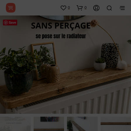
0
0
Save