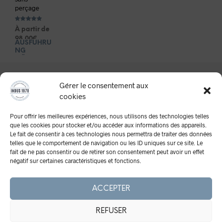
perçage
Bewertet mit
À partir de
5.00
von 5
98,00
€
AUSFÜHRU
Dieses
NG
Produkt
WÄHLEN
weist
mehrere
Gérer le consentement aux
Varianten
auf.
cookies
Die
Optionen
Pour offrir les meilleures expériences, nous utilisons des technologies telles
que les cookies pour stocker et/ou accéder aux informations des appareils.
können
Le fait de consentir à ces technologies nous permettra de traiter des données
auf
telles que le comportement de navigation ou les ID uniques sur ce site. Le
der
A Propos
fait de ne pas consentir ou de retirer son consentement peut avoir un effet
Produktseite
négatif sur certaines caractéristiques et fonctions.
Mentions Légales
gewählt
werden
CGV
ACCEPTER
Retours
Cookies
REFUSER