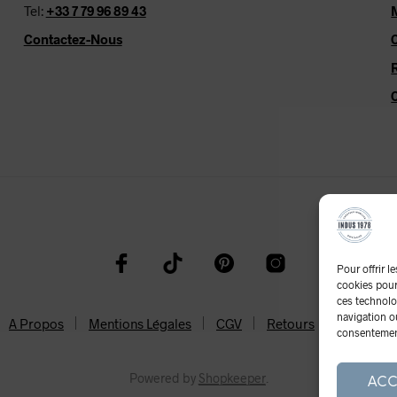
Tel:
+33 7 79 96 89 43
Contactez-Nous
Pour offrir l
cookies pour
ces technolo
navigation ou
A Propos
Mentions Légales
CGV
Retours
Cookies
consentement 
Powered by
Shopkeeper
.
ACC