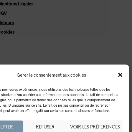
Mentions Légales
CGV
Retours
Cookies
Gérer le consentement aux cookies
es meilleures expériences, nous utilisons des technologies telles que les
 stocker et/ou accéder aux informations des appareils. Le fait de consentir à
gies nous permettra de traiter des données telles que le comportement de
 les ID uniques sur ce site. Le fait de ne pas consentir ou de retirer son
peut avoir un effet négatif sur certaines caractéristiques et fonctions.
EPTER
REFUSER
VOIR LES PRÉFÉRENCES