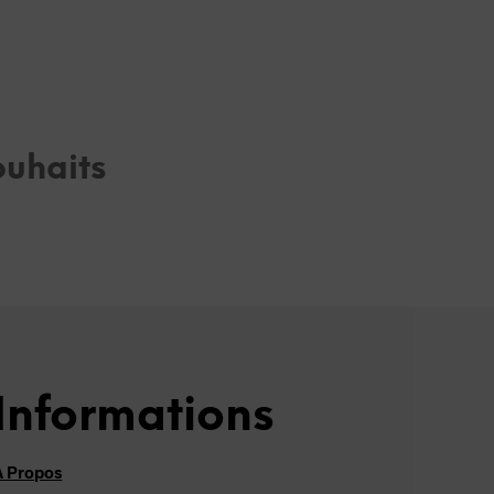
E
R
E
S
T
V
I
D
ouhaits
E
.
Informations
À Propos