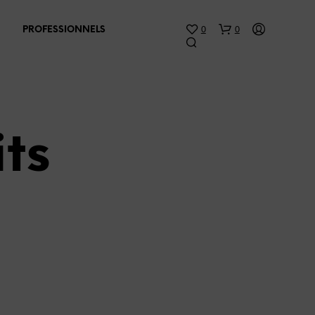
0
0
PROFESSIONNELS
its
V
O
T
R
E
P
A
N
I