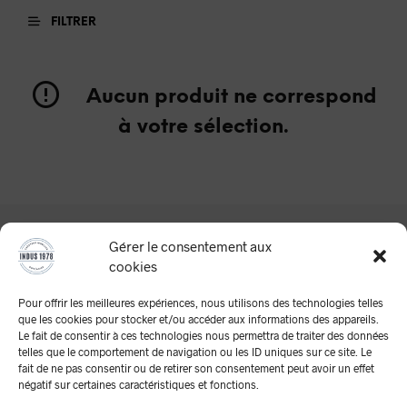
FILTRER
Aucun produit ne correspond
à votre sélection.
Gérer le consentement aux
cookies
Pour offrir les meilleures expériences, nous utilisons des technologies telles
que les cookies pour stocker et/ou accéder aux informations des appareils.
Le fait de consentir à ces technologies nous permettra de traiter des données
telles que le comportement de navigation ou les ID uniques sur ce site. Le
A Propos
fait de ne pas consentir ou de retirer son consentement peut avoir un effet
négatif sur certaines caractéristiques et fonctions.
Mentions Légales