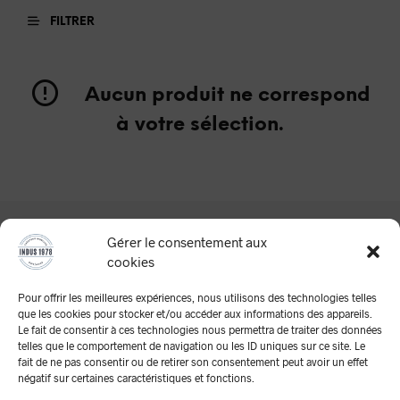
FILTRER
Aucun produit ne correspond
à votre sélection.
Gérer le consentement aux
cookies
Pour offrir les meilleures expériences, nous utilisons des technologies telles
que les cookies pour stocker et/ou accéder aux informations des appareils.
Le fait de consentir à ces technologies nous permettra de traiter des données
telles que le comportement de navigation ou les ID uniques sur ce site. Le
A Propos
fait de ne pas consentir ou de retirer son consentement peut avoir un effet
négatif sur certaines caractéristiques et fonctions.
Mentions Légales