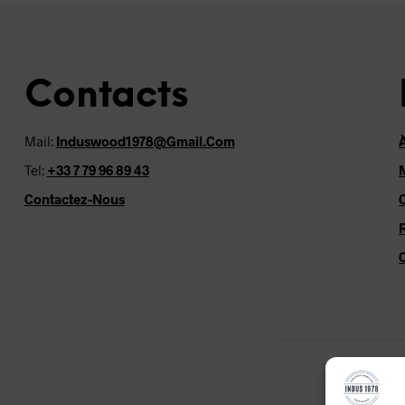
Contacts
Mail:
Induswood1978@gmail.com
Tel:
+33 7 79 96 89 43
Contactez-Nous