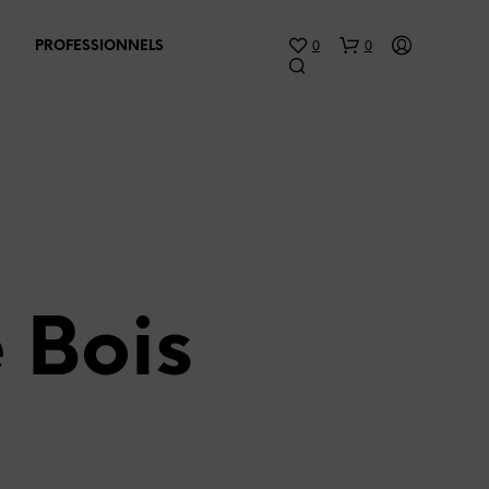
0
0
PROFESSIONNELS
V
 Bois
O
T
R
E
P
A
N
I