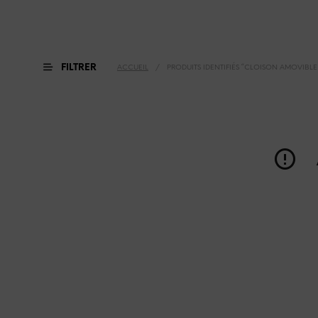
FILTRER
ACCUEIL
/
PRODUITS IDENTIFIÉS “CLOISON AMOVIBLE