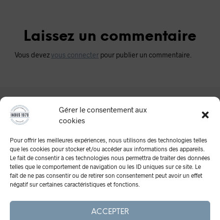
Laissez un commentaire
Vous devez
vous connecter
pour publier un commentaire.
Gérer le consentement aux
cookies
Pour offrir les meilleures expériences, nous utilisons des technologies telles
que les cookies pour stocker et/ou accéder aux informations des appareils.
Le fait de consentir à ces technologies nous permettra de traiter des données
telles que le comportement de navigation ou les ID uniques sur ce site. Le
A Propos
fait de ne pas consentir ou de retirer son consentement peut avoir un effet
négatif sur certaines caractéristiques et fonctions.
Mentions Légales
CGV
ACCEPTER
Retours