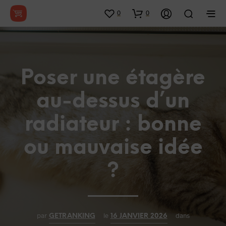
0
0
Poser une étagère
au-dessus d’un
radiateur : bonne
ou mauvaise idée
?
par
le
dans
GETRANKING
16 JANVIER 2026