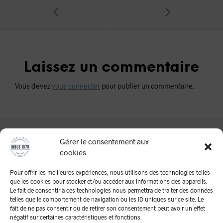
Laissez un commentaire
Vous devez
vous connecter
pour publier un commentaire.
Gérer le consentement aux
cookies
Pour offrir les meilleures expériences, nous utilisons des technologies telles
que les cookies pour stocker et/ou accéder aux informations des appareils.
Le fait de consentir à ces technologies nous permettra de traiter des données
telles que le comportement de navigation ou les ID uniques sur ce site. Le
A Propos
fait de ne pas consentir ou de retirer son consentement peut avoir un effet
négatif sur certaines caractéristiques et fonctions.
Mentions Légales